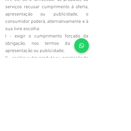
serviços recusar cumprimento à oferta, 
apresentação ou publicidade, o 
consumidor poderá, alternativamente e à 
sua livre escolha:
I - exigir o cumprimento forçado da 
obrigação, nos termos da oferta, 
apresentação ou publicidade;
II - aceitar outro produto ou prestação de 
serviço equivalente;
III - rescindir o contrato, com direito à 
restituição da quantia eventualmente 
antecipada, monetariamente atualizada, 
e a perdas e danos.  